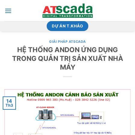
Bỏ
qua
nội
dung
DỰ ÁN T.KHẢO
GIẢI PHÁP ATSCADA
HỆ THỐNG ANDON ỨNG DỤNG
TRONG QUẢN TRỊ SẢN XUẤT NHÀ
MÁY
14
Th3