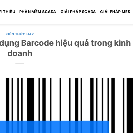
I THIỆU
PHẦN MỀM SCADA
GIẢI PHÁP SCADA
GIẢI PHÁP MES
KIẾN THỨC HAY
 dụng Barcode hiệu quả trong kinh
doanh