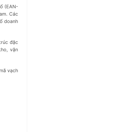
số (EAN-
Nam. Các
số doanh
trúc đặc
kho, vận
 mã vạch