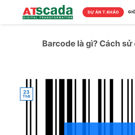
Bỏ
qua
DỰ ÁN T.KHẢO
GIỚ
nội
dung
Barcode là gì? Cách sử
23
Th8