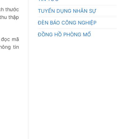
ch thước
TUYỂN DỤNG NHÂN SỰ
thu thập
ĐÈN BÁO CÔNG NGHIỆP
ĐỒNG HỒ PHÒNG MỔ
y đọc mã
hông tin