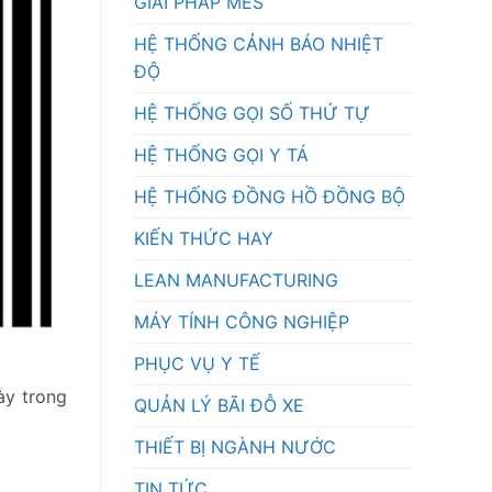
GIẢI PHÁP MES
HỆ THỐNG CẢNH BÁO NHIỆT
ĐỘ
HỆ THỐNG GỌI SỐ THỨ TỰ
HỆ THỐNG GỌI Y TÁ
HỆ THỐNG ĐỒNG HỒ ĐỒNG BỘ
KIẾN THỨC HAY
LEAN MANUFACTURING
MÁY TÍNH CÔNG NGHIỆP
PHỤC VỤ Y TẾ
ày trong
QUẢN LÝ BÃI ĐỖ XE
THIẾT BỊ NGÀNH NƯỚC
TIN TỨC