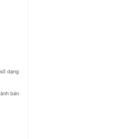
 số dạng
gành bán