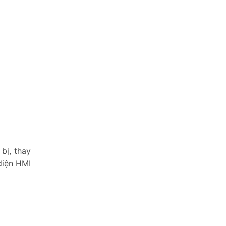
bị, thay
 diện HMI