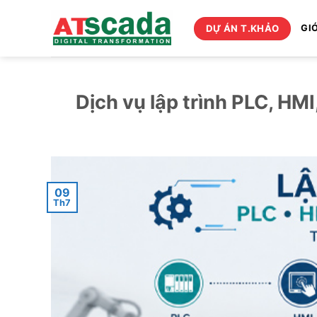
Bỏ
qua
DỰ ÁN T.KHẢO
GIỚ
nội
dung
Dịch vụ lập trình PLC, HM
09
Th7