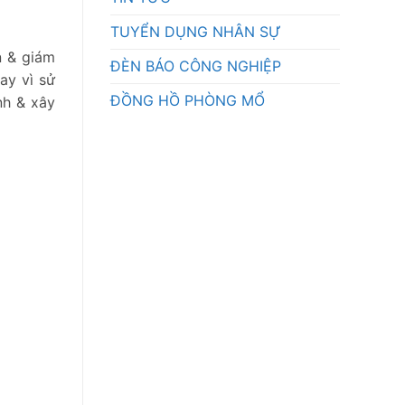
TUYỂN DỤNG NHÂN SỰ
n & giám
ĐÈN BÁO CÔNG NGHIỆP
ay vì sử
ĐỒNG HỒ PHÒNG MỔ
nh & xây