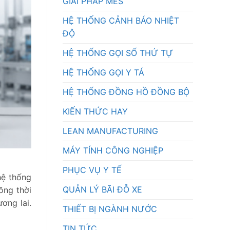
GIẢI PHÁP MES
HỆ THỐNG CẢNH BÁO NHIỆT
ĐỘ
HỆ THỐNG GỌI SỐ THỨ TỰ
HỆ THỐNG GỌI Y TÁ
HỆ THỐNG ĐỒNG HỒ ĐỒNG BỘ
KIẾN THỨC HAY
LEAN MANUFACTURING
MÁY TÍNH CÔNG NGHIỆP
PHỤC VỤ Y TẾ
hệ thống
QUẢN LÝ BÃI ĐỖ XE
ồng thời
ơng lai.
THIẾT BỊ NGÀNH NƯỚC
TIN TỨC