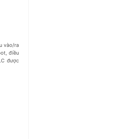
u vào/ra
ot, điều
PLC được