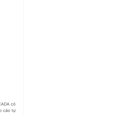
SCADA có
áo cáo tự