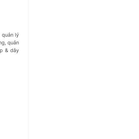
 quản lý
ợng, quản
ệp & dây