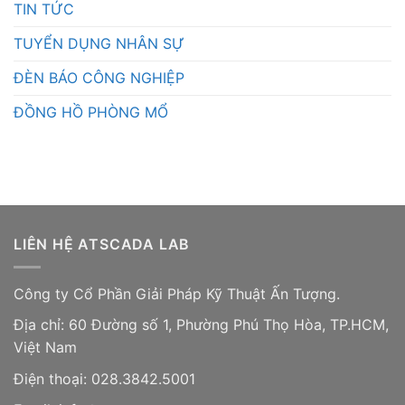
TIN TỨC
TUYỂN DỤNG NHÂN SỰ
ĐÈN BÁO CÔNG NGHIỆP
ĐỒNG HỒ PHÒNG MỔ
LIÊN HỆ ATSCADA LAB
Công ty Cổ Phần Giải Pháp Kỹ Thuật Ấn Tượng.
Địa chỉ: 60 Đường số 1, Phường Phú Thọ Hòa, TP.HCM,
Việt Nam
Điện thoại: 028.3842.5001