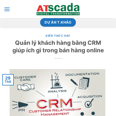
Bỏ
qua
nội
dung
DỰ ÁN T.KHẢO
KIẾN THỨC HAY
Quản lý khách hàng bằng CRM
giúp ích gì trong bán hàng online
29
Th5