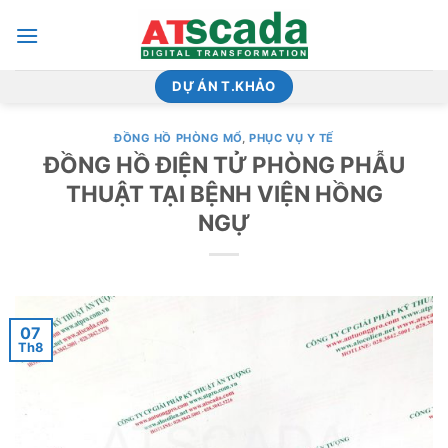
Bỏ
qua
nội
dung
DỰ ÁN T.KHẢO
ĐỒNG HỒ PHÒNG MỔ
,
PHỤC VỤ Y TẾ
ĐỒNG HỒ ĐIỆN TỬ PHÒNG PHẪU
THUẬT TẠI BỆNH VIỆN HỒNG
NGỰ
07
Th8