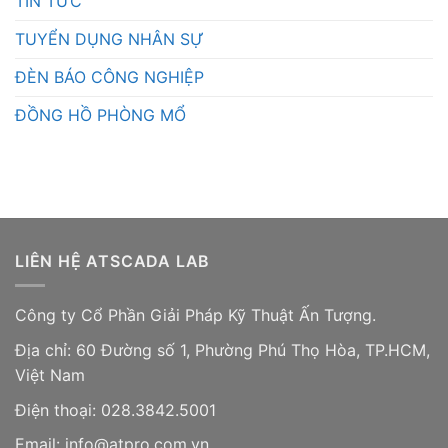
TIN TỨC
TUYỂN DỤNG NHÂN SỰ
ĐÈN BÁO CÔNG NGHIỆP
ĐỒNG HỒ PHÒNG MỔ
LIÊN HỆ ATSCADA LAB
Công ty Cổ Phần Giải Pháp Kỹ Thuật Ấn Tượng.
Địa chỉ: 60 Đường số 1, Phường Phú Thọ Hòa, TP.HCM,
Việt Nam
Điện thoại: 028.3842.5001
Email: info@atpro.com.vn