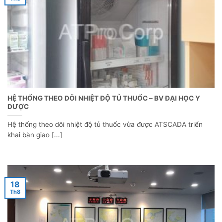
HỆ THỐNG THEO DÕI NHIỆT ĐỘ TỦ THUỐC – BV ĐẠI HỌC Y
DƯỢC
Hệ thống theo dõi nhiệt độ tủ thuốc vừa được ATSCADA triển
khai bàn giao [...]
18
Th8