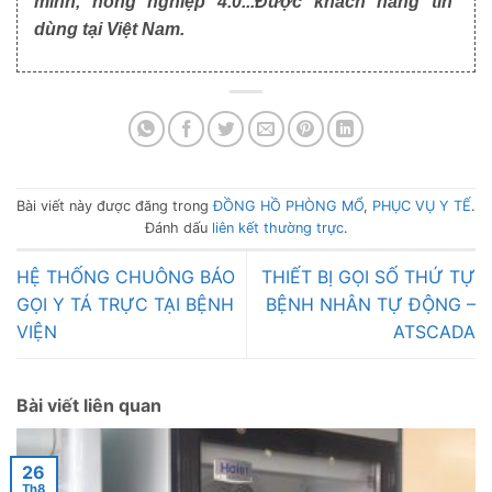
minh, nông nghiệp 4.0...Được khách hàng tin
dùng tại Việt Nam.
Bài viết này được đăng trong
ĐỒNG HỒ PHÒNG MỔ
,
PHỤC VỤ Y TẾ
.
Đánh dấu
liên kết thường trực
.
HỆ THỐNG CHUÔNG BÁO
THIẾT BỊ GỌI SỐ THỨ TỰ
GỌI Y TÁ TRỰC TẠI BỆNH
BỆNH NHÂN TỰ ĐỘNG –
VIỆN
ATSCADA
Bài viết liên quan
26
Th8