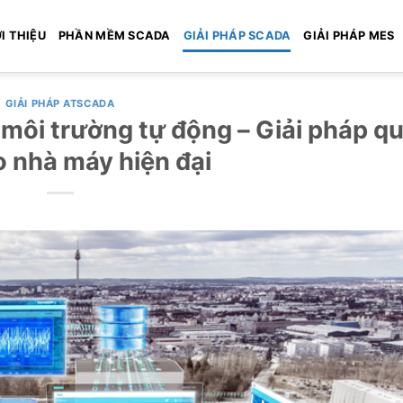
I THIỆU
PHẦN MỀM SCADA
GIẢI PHÁP SCADA
GIẢI PHÁP MES
GIẢI PHÁP ATSCADA
môi trường tự động – Giải pháp q
o nhà máy hiện đại