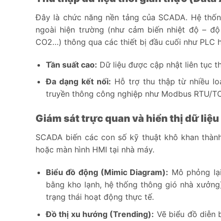
Đây là chức năng nền tảng của SCADA. Hệ thống
ngoài hiện trường (như cảm biến nhiệt độ – độ
CO2…) thông qua các thiết bị đầu cuối như PLC 
Tần suất cao:
Dữ liệu được cập nhật liên tục t
Đa dạng kết nối:
Hỗ trợ thu thập từ nhiều lo
truyền thông công nghiệp như Modbus RTU/TCP
Giám sát trực quan và hiển thị dữ liệ
SCADA biến các con số kỹ thuật khô khan thành
hoặc màn hình HMI tại nhà máy.
Biểu đồ động (Mimic Diagram):
Mô phỏng lại
bằng kho lạnh, hệ thống thông gió nhà xưởng
trạng thái hoạt động thực tế.
Đồ thị xu hướng (Trending):
Vẽ biểu đồ diễn b