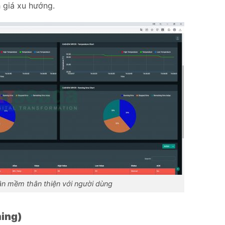
 giá xu hướng.
ần mềm thân thiện với người dùng
ming)