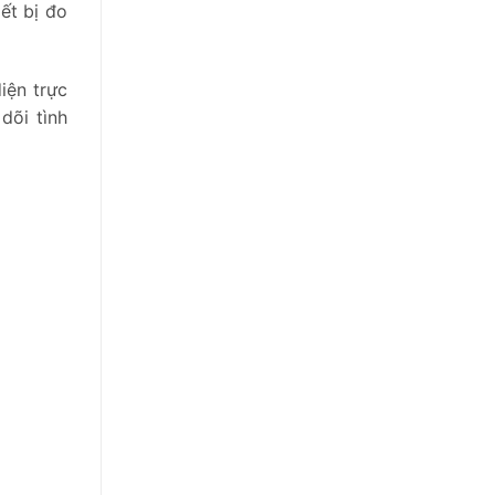
ết bị đo
iện trực
dõi tình