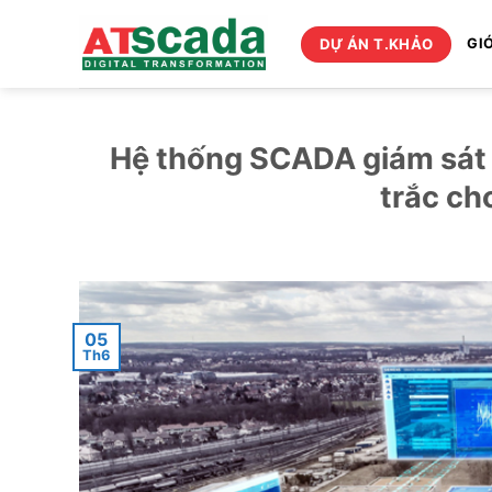
Bỏ
qua
DỰ ÁN T.KHẢO
GIỚ
nội
dung
Hệ thống SCADA giám sát 
trắc ch
05
Th6