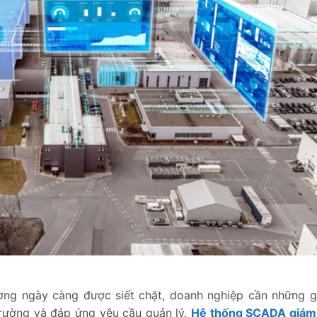
ờng ngày càng được siết chặt, doanh nghiệp cần những g
trường và đáp ứng yêu cầu quản lý.
Hệ thống SCADA giám 