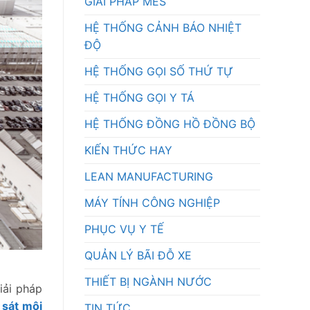
GIẢI PHÁP MES
HỆ THỐNG CẢNH BÁO NHIỆT
ĐỘ
HỆ THỐNG GỌI SỐ THỨ TỰ
HỆ THỐNG GỌI Y TÁ
HỆ THỐNG ĐỒNG HỒ ĐỒNG BỘ
KIẾN THỨC HAY
LEAN MANUFACTURING
MÁY TÍNH CÔNG NGHIỆP
PHỤC VỤ Y TẾ
QUẢN LÝ BÃI ĐỖ XE
THIẾT BỊ NGÀNH NƯỚC
iải pháp
sát môi
TIN TỨC