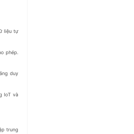
 liệu tự
ho phép.
tảng duy
g IoT và
ập trung