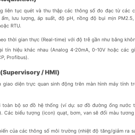
 liên tục quét và thu thập các thông số đo đạc từ các 
 ẩm, lưu lượng, áp suất, độ pH, nồng độ bụi mịn PM2.5, 
hoặc RTU.
heo thời gian thực (Real-time) với độ trễ gần như bằng khô
ại tín hiệu khác nhau (Analog 4-20mA, 0-10V hoặc các g
, Profibus).
u (Supervisory / HMI)
 giao diện trực quan sinh động trên màn hình máy tính t
 toàn bộ sơ đồ hệ thống (ví dụ: sơ đồ đường ống nước t
). Các biểu tượng (icon) quạt, bơm, van sẽ đổi màu tương
iến của các thông số môi trường (nhiệt độ tăng/giảm ra s