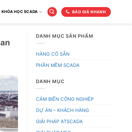
BÁO GIÁ NHANH
KHÓA HỌC SCADA
DANH MỤC SẢN PHẨM
uan
HÀNG CÓ SẴN
PHẦN MỀM SCADA
DANH MỤC
CẢM BIẾN CÔNG NGHIỆP
DỰ ÁN – KHÁCH HÀNG
GIẢI PHÁP ATSCADA