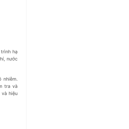
trình hạ
hí, nước
ô nhiễm.
m tra và
 và hiệu