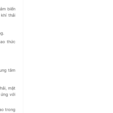
cảm biến
khí thải
ng.
iao thức
rung tâm
hải, mặt
 ứng với
ao trong