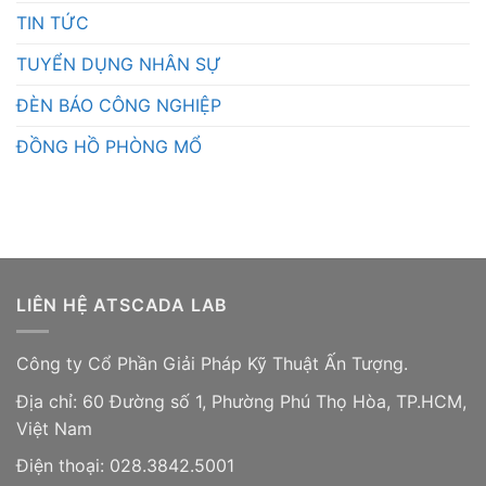
TIN TỨC
TUYỂN DỤNG NHÂN SỰ
ĐÈN BÁO CÔNG NGHIỆP
ĐỒNG HỒ PHÒNG MỔ
LIÊN HỆ ATSCADA LAB
Công ty Cổ Phần Giải Pháp Kỹ Thuật Ấn Tượng.
Địa chỉ: 60 Đường số 1, Phường Phú Thọ Hòa, TP.HCM,
Việt Nam
Điện thoại: 028.3842.5001