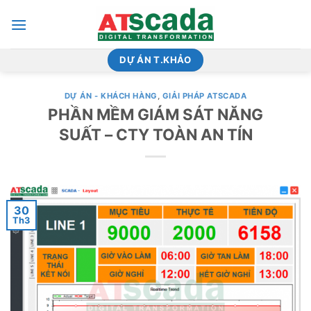
Bỏ
qua
nội
dung
DỰ ÁN T.KHẢO
DỰ ÁN - KHÁCH HÀNG
,
GIẢI PHÁP ATSCADA
PHẦN MỀM GIÁM SÁT NĂNG
SUẤT – CTY TOÀN AN TÍN
30
Th3