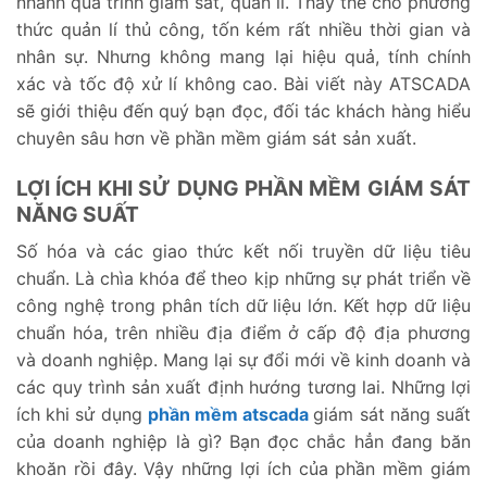
nhanh quá trình giám sát, quản lí. Thay thế cho phương
thức quản lí thủ công, tốn kém rất nhiều thời gian và
nhân sự. Nhưng không mang lại hiệu quả, tính chính
xác và tốc độ xử lí không cao. Bài viết này ATSCADA
sẽ giới thiệu đến quý bạn đọc, đối tác khách hàng hiểu
chuyên sâu hơn về phần mềm giám sát sản xuất.
LỢI ÍCH KHI SỬ DỤNG PHẦN MỀM GIÁM SÁT
NĂNG SUẤT
Số hóa và các giao thức kết nối truyền dữ liệu tiêu
chuẩn. Là chìa khóa để theo kịp những sự phát triển về
công nghệ trong phân tích dữ liệu lớn. Kết hợp dữ liệu
chuẩn hóa, trên nhiều địa điểm ở cấp độ địa phương
và doanh nghiệp. Mang lại sự đổi mới về kinh doanh và
các quy trình sản xuất định hướng tương lai. Những lợi
ích khi sử dụng
phần mềm atscada
giám sát năng suất
của doanh nghiệp là gì? Bạn đọc chắc hẳn đang băn
khoăn rồi đây. Vậy những lợi ích của phần mềm giám