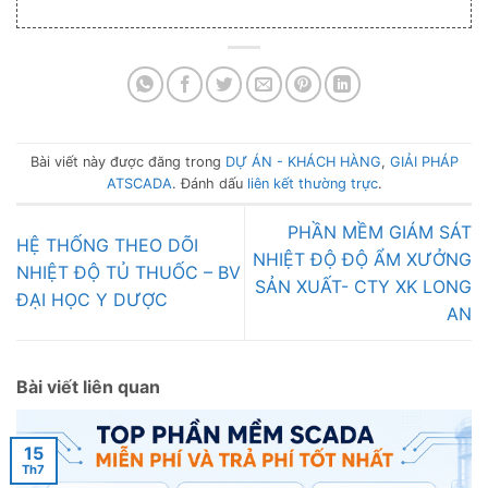
Bài viết này được đăng trong
DỰ ÁN - KHÁCH HÀNG
,
GIẢI PHÁP
ATSCADA
. Đánh dấu
liên kết thường trực
.
PHẦN MỀM GIÁM SÁT
HỆ THỐNG THEO DÕI
NHIỆT ĐỘ ĐỘ ẨM XƯỞNG
NHIỆT ĐỘ TỦ THUỐC – BV
SẢN XUẤT- CTY XK LONG
ĐẠI HỌC Y DƯỢC
AN
Bài viết liên quan
15
Th7