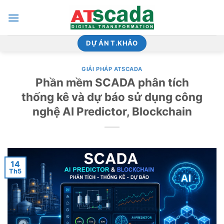
Bỏ
qua
nội
dung
DỰ ÁN T.KHẢO
GIẢI PHÁP ATSCADA
Phần mềm SCADA phân tích
thống kê và dự báo sử dụng công
nghệ AI Predictor, Blockchain
14
Th5