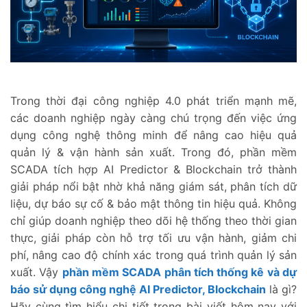
Trong thời đại công nghiệp 4.0 phát triển mạnh mẽ,
các doanh nghiệp ngày càng chú trọng đến việc ứng
dụng công nghệ thông minh để nâng cao hiệu quả
quản lý & vận hành sản xuất. Trong đó, phần mềm
SCADA tích hợp AI Predictor & Blockchain trở thành
giải pháp nổi bật nhờ khả năng giám sát, phân tích dữ
liệu, dự báo sự cố & bảo mật thông tin hiệu quả. Không
chỉ giúp doanh nghiệp theo dõi hệ thống theo thời gian
thực, giải pháp còn hỗ trợ tối ưu vận hành, giảm chi
phí, nâng cao độ chính xác trong quá trình quản lý sản
xuất. Vậy
phần mềm SCADA phân tích thống kê và dự
báo sử dụng công nghệ AI Predictor, Blockchain
là gì?
Hãy cùng tìm hiểu chi tiết trong bài viết hôm nay với