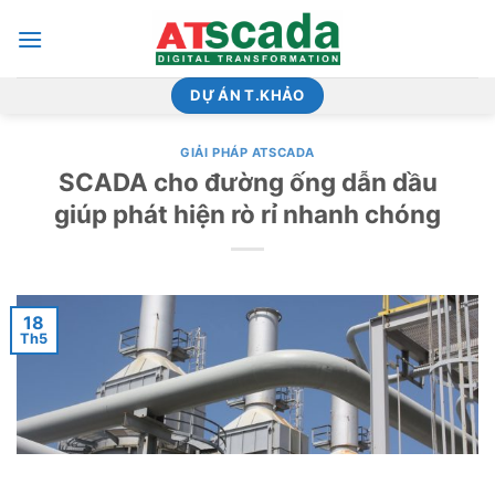
Bỏ
qua
nội
dung
DỰ ÁN T.KHẢO
GIẢI PHÁP ATSCADA
SCADA cho đường ống dẫn dầu
giúp phát hiện rò rỉ nhanh chóng
18
Th5