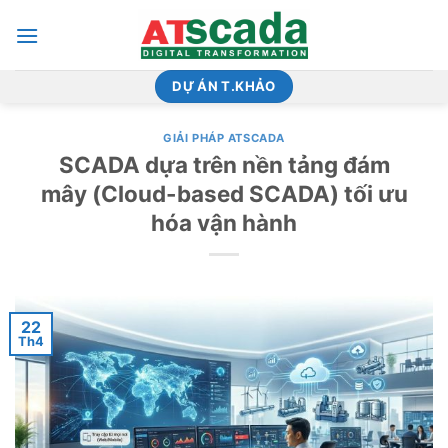
Bỏ
qua
nội
dung
DỰ ÁN T.KHẢO
GIẢI PHÁP ATSCADA
SCADA dựa trên nền tảng đám
mây (Cloud-based SCADA) tối ưu
hóa vận hành
22
Th4