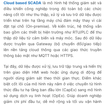
Cloud based SCADA
là mô hình hệ thống giám sát và
điều khiển công nghiệp trong đó toàn bộ các chức
năng cốt lõi như thu thập, xử lý và lưu trữ dữ liệu được
triển khai trên hạ tầng máy chủ đám mây thay vì cài
đặt tại chỗ (On-premise). Về kiến trúc, hệ thống vẫn
bao gồm các thiết bị hiện trường như RTU/PLC để thu
thập dữ liệu từ cảm biến và máy móc. Sau đó dữ liệu
được truyền qua Gateway (bộ chuyển đổi/giao tiếp)
lên nền tảng cloud thông qua các giao thức truyền
thông bảo mật như MQTT hoặc HTTPS.
Tại đây, dữ liệu được xử lý, lưu trữ tập trung và hiển thị
trên giao diện HMI web hoặc ứng dụng di động để
người dùng giám sát theo thời gian thực. Điểm khác
biệt cốt lõi của mô hình này nằm ở việc chuyển từ hình
thức đầu tư hạ tầng ban đầu lớn (CapEx) sang mô hình
sử dụng dịch vụ linh hoạt (OpEx). Giúp doanh nghiệp
giảm chi phí đầu tư, dễ mở rộng và tối ưu vận hành