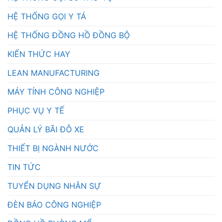
HỆ THỐNG GỌI Y TÁ
HỆ THỐNG ĐỒNG HỒ ĐỒNG BỘ
KIẾN THỨC HAY
LEAN MANUFACTURING
MÁY TÍNH CÔNG NGHIỆP
PHỤC VỤ Y TẾ
QUẢN LÝ BÃI ĐỖ XE
THIẾT BỊ NGÀNH NƯỚC
TIN TỨC
TUYỂN DỤNG NHÂN SỰ
ĐÈN BÁO CÔNG NGHIỆP
ĐỒNG HỒ PHÒNG MỔ