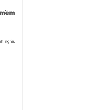
n mềm
nh nghề.