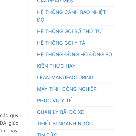
GIẢI PHÁP MES
HỆ THỐNG CẢNH BÁO NHIỆT
ĐỘ
HỆ THỐNG GỌI SỐ THỨ TỰ
HỆ THỐNG GỌI Y TÁ
HỆ THỐNG ĐỒNG HỒ ĐỒNG BỘ
KIẾN THỨC HAY
LEAN MANUFACTURING
MÁY TÍNH CÔNG NGHIỆP
PHỤC VỤ Y TẾ
QUẢN LÝ BÃI ĐỖ XE
 các quy
ADA giúp
THIẾT BỊ NGÀNH NƯỚC
hôm nay,
TIN TỨC