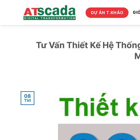
Bỏ
qua
DỰ ÁN T.KHẢO
GIỚ
nội
dung
Tư Vấn Thiết Kế Hệ Thố
08
Th1