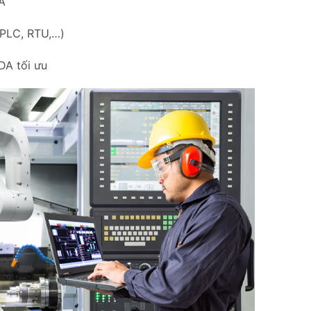
DA
 PLC, RTU,…)
DA tối ưu