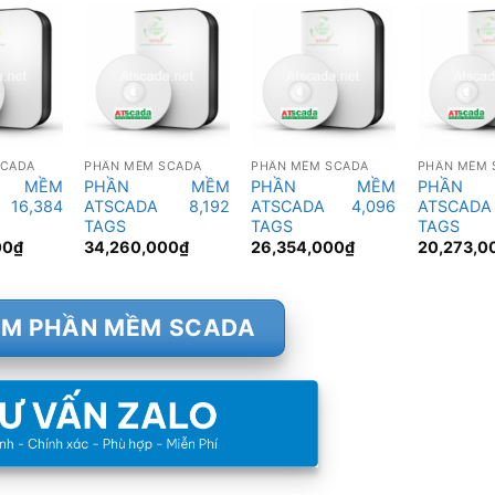
SCADA
PHẦN MỀM SCADA
PHẦN MỀM SCADA
PHẦN MỀM 
 MỀM
PHẦN MỀM
PHẦN MỀM
PHẦN
 16,384
ATSCADA 8,192
ATSCADA 4,096
ATSCAD
TAGS
TAGS
TAGS
00
₫
34,260,000
₫
26,354,000
₫
20,273,0
ÊM PHẦN MỀM SCADA