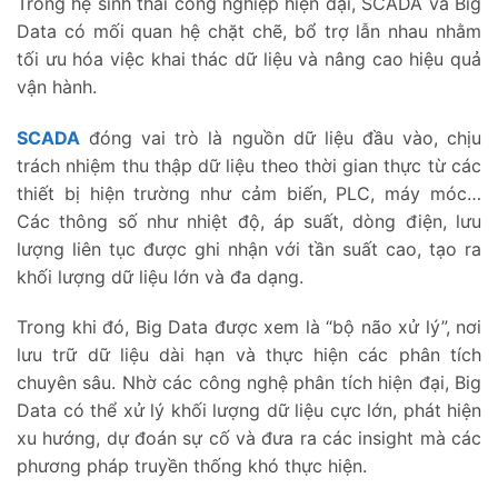
Trong hệ sinh thái công nghiệp hiện đại, SCADA và Big
Data có mối quan hệ chặt chẽ, bổ trợ lẫn nhau nhằm
tối ưu hóa việc khai thác dữ liệu và nâng cao hiệu quả
vận hành.
SCADA
đóng vai trò là nguồn dữ liệu đầu vào, chịu
trách nhiệm thu thập dữ liệu theo thời gian thực từ các
thiết bị hiện trường như cảm biến, PLC, máy móc…
Các thông số như nhiệt độ, áp suất, dòng điện, lưu
lượng liên tục được ghi nhận với tần suất cao, tạo ra
khối lượng dữ liệu lớn và đa dạng.
Trong khi đó, Big Data được xem là “bộ não xử lý”, nơi
lưu trữ dữ liệu dài hạn và thực hiện các phân tích
chuyên sâu. Nhờ các công nghệ phân tích hiện đại, Big
Data có thể xử lý khối lượng dữ liệu cực lớn, phát hiện
xu hướng, dự đoán sự cố và đưa ra các insight mà các
phương pháp truyền thống khó thực hiện.