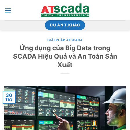
Bỏ
qua
nội
dung
DỰ ÁN T.KHẢO
GIẢI PHÁP ATSCADA
Ứng dụng của Big Data trong
SCADA Hiệu Quả và An Toàn Sản
Xuất
30
Th3