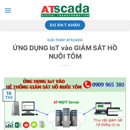
Bỏ
qua
nội
dung
DỰ ÁN T.KHẢO
GIẢI PHÁP ATSCADA
ỨNG DỤNG IoT vào GIÁM SÁT HỒ
NUÔI TÔM
16
Th2