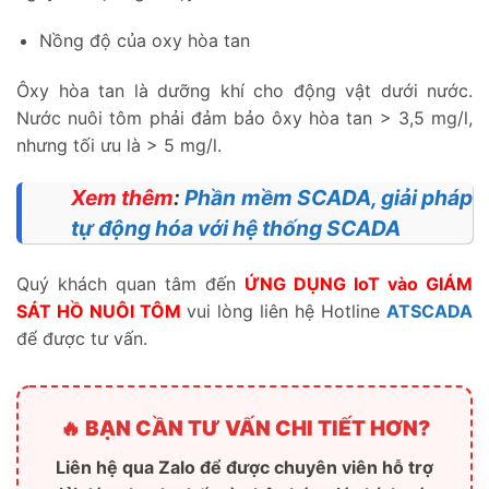
Nồng độ của oxy hòa tan
Ôxy hòa tan là dưỡng khí cho động vật dưới nước.
Nước nuôi tôm phải đảm bảo ôxy hòa tan > 3,5 mg/l,
nhưng tối ưu là > 5 mg/l.
Xem thêm
:
Phần mềm SCADA, giải pháp
tự động hóa với hệ thống SCADA
Quý khách quan tâm đến
ỨNG DỤNG IoT vào GIÁM
SÁT HỒ NUÔI TÔM
vui lòng liên hệ Hotline
ATSCADA
để được tư vấn.
🔥 BẠN CẦN TƯ VẤN CHI TIẾT HƠN?
Liên hệ qua Zalo để được chuyên viên hỗ trợ