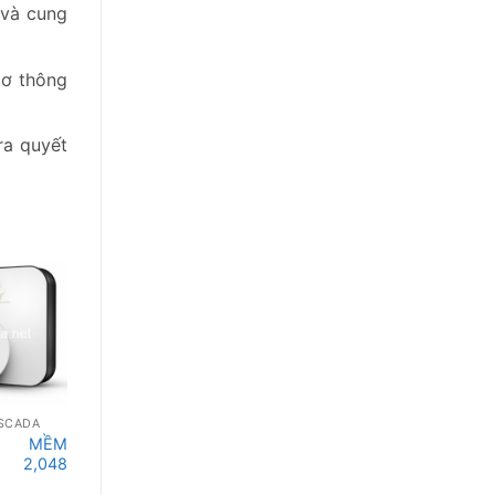
h và cung
cơ thông
ra quyết
SCADA
PHẦN MỀM SCADA
PHẦN MỀM SCADA
 MỀM
PHẦN MỀM
PHẦN MỀM
A 2,048
ATSCADA 1,024
ATSCADA 512
TAGS
TAGS