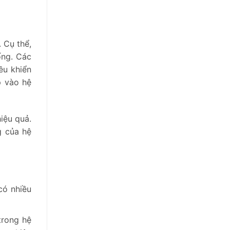
 Cụ thể,
ống. Các
ều khiển
p vào hệ
iệu quả.
g của hệ
có nhiều
trong hệ