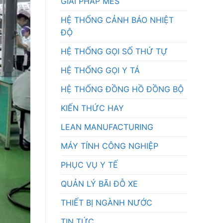
GIẢI PHÁP MES
HỆ THỐNG CẢNH BÁO NHIỆT
ĐỘ
HỆ THỐNG GỌI SỐ THỨ TỰ
HỆ THỐNG GỌI Y TÁ
HỆ THỐNG ĐỒNG HỒ ĐỒNG BỘ
KIẾN THỨC HAY
LEAN MANUFACTURING
MÁY TÍNH CÔNG NGHIỆP
PHỤC VỤ Y TẾ
QUẢN LÝ BÃI ĐỖ XE
THIẾT BỊ NGÀNH NƯỚC
TIN TỨC