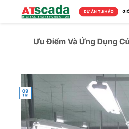
Bỏ
qua
DỰ ÁN T.KHẢO
GIỚ
nội
dung
Ưu Điểm Và Ứng Dụng Củ
09
Th1