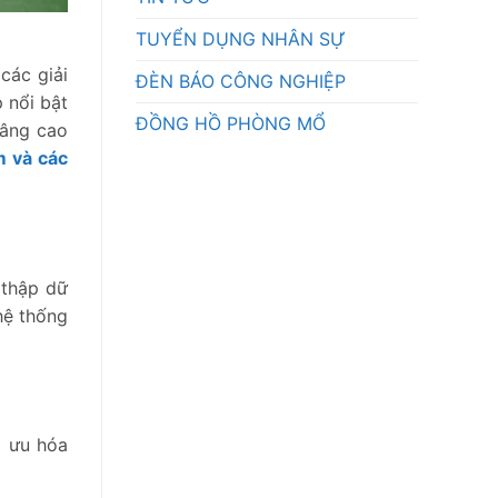
TUYỂN DỤNG NHÂN SỰ
các giải
ĐÈN BÁO CÔNG NGHIỆP
 nổi bật
ĐỒNG HỒ PHÒNG MỔ
nâng cao
m và các
 thập dữ
hệ thống
i ưu hóa