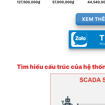
127,500,000
₫
57,900,000
₫
44,540,0
XEM TH
Tìm hiểu cấu trúc của hệ t