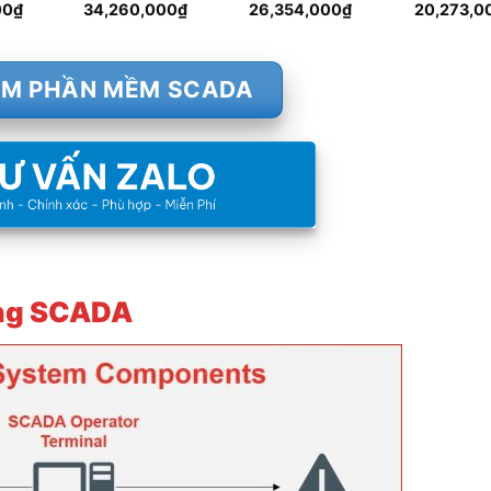
00
₫
34,260,000
₫
26,354,000
₫
20,273,0
ÊM PHẦN MỀM SCADA
hống SCADA