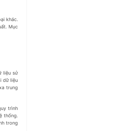
ại khác.
uất. Mục
 liệu sử
 dữ liệu
xa trung
uy trình
ệ thống.
nh trong