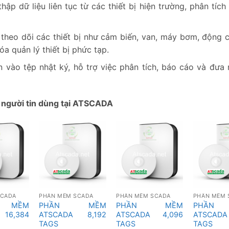
thập dữ liệu liên tục từ các thiết bị hiện trường, phân tíc
và theo dõi các thiết bị như cảm biến, van, máy bơm, động 
a quản lý thiết bị phức tạp.
ện vào tệp nhật ký, hỗ trợ việc phân tích, báo cáo và đưa 
người tin dùng tại ATSCADA
SCADA
PHẦN MỀM SCADA
PHẦN MỀM SCADA
PHẦN MỀM 
 MỀM
PHẦN MỀM
PHẦN MỀM
PHẦN
 16,384
ATSCADA 8,192
ATSCADA 4,096
ATSCAD
TAGS
TAGS
TAGS