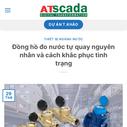
Bỏ
qua
nội
dung
DỰ ÁN T.KHẢO
THIẾT BỊ NGÀNH NƯỚC
Đồng hồ đo nước tự quay nguyên
nhân và cách khắc phục tình
trạng
29
Th9