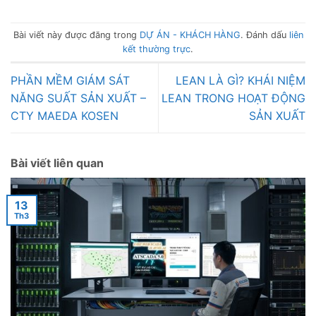
Bài viết này được đăng trong
DỰ ÁN - KHÁCH HÀNG
. Đánh dấu
liên
kết thường trực
.
PHẦN MỀM GIÁM SÁT
LEAN LÀ GÌ? KHÁI NIỆM
NĂNG SUẤT SẢN XUẤT –
LEAN TRONG HOẠT ĐỘNG
CTY MAEDA KOSEN
SẢN XUẤT
Bài viết liên quan
13
Th3