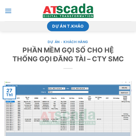
Bỏ
qua
nội
dung
DỰ ÁN T.KHẢO
DỰ ÁN - KHÁCH HÀNG
PHẦN MỀM GỌI SỐ CHO HỆ
THỐNG GỌI ĐĂNG TÀI – CTY SMC
27
Th1