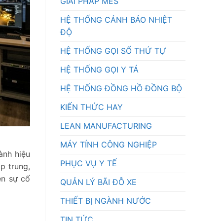
GIẢI PHÁP MES
HỆ THỐNG CẢNH BÁO NHIỆT
ĐỘ
HỆ THỐNG GỌI SỐ THỨ TỰ
HỆ THỐNG GỌI Y TÁ
HỆ THỐNG ĐỒNG HỒ ĐỒNG BỘ
KIẾN THỨC HAY
LEAN MANUFACTURING
MÁY TÍNH CÔNG NGHIỆP
ành hiệu
PHỤC VỤ Y TẾ
p trung,
ện sự cố
QUẢN LÝ BÃI ĐỖ XE
THIẾT BỊ NGÀNH NƯỚC
TIN TỨC