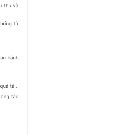
u thụ và
thống từ
vận hành
quá tải.
công tác