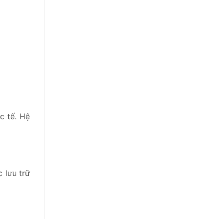
c tế. Hệ
 lưu trữ