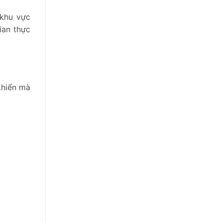
 khu vực
ian thực
khiển mà