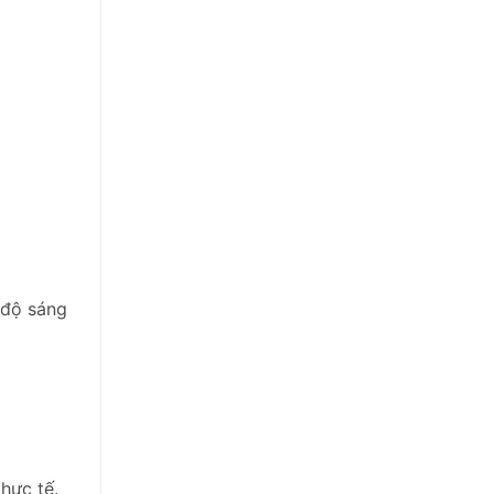
 độ sáng
hực tế.