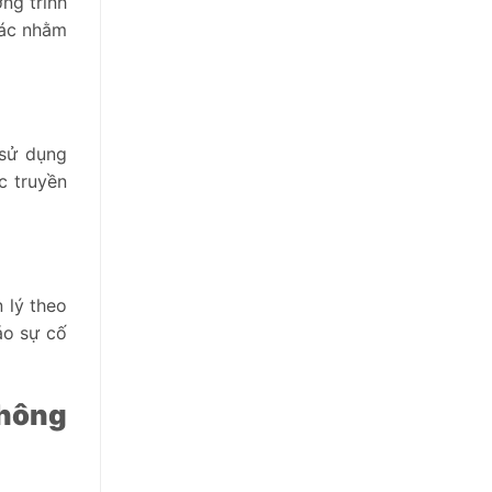
ng trình
hác nhằm
 sử dụng
c truyền
 lý theo
áo sự cố
thông