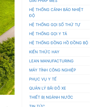
GIẢI PHÁP MES
HỆ THỐNG CẢNH BÁO NHIỆT
ĐỘ
HỆ THỐNG GỌI SỐ THỨ TỰ
HỆ THỐNG GỌI Y TÁ
HỆ THỐNG ĐỒNG HỒ ĐỒNG BỘ
KIẾN THỨC HAY
LEAN MANUFACTURING
MÁY TÍNH CÔNG NGHIỆP
PHỤC VỤ Y TẾ
QUẢN LÝ BÃI ĐỖ XE
THIẾT BỊ NGÀNH NƯỚC
TIN TỨC