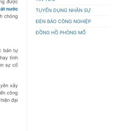
àng được
oát nước
TUYỂN DỤNG NHÂN SỰ
nh chóng
ĐÈN BÁO CÔNG NGHIỆP
ĐỒNG HỒ PHÒNG MỔ
c bán tự
hay tình
ện sự cố
uyên xảy
iến công
hiện đại