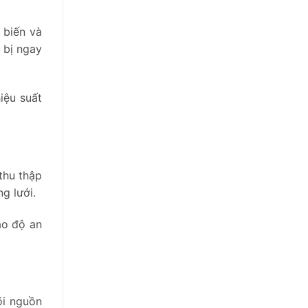
 biến và
 bị ngay
iệu suất
thu thập
g lưới.
ao độ an
õi nguồn