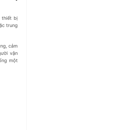
thiết bị
ặc trung
ợng, cảm
gười vận
hống một