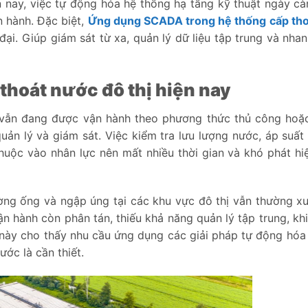
n nay, việc tự động hóa hệ thống hạ tầng kỹ thuật ngày c
 hành. Đặc biệt,
Ứng dụng SCADA trong hệ thống cấp th
đại. Giúp giám sát từ xa, quản lý dữ liệu tập trung và nha
thoát nước đô thị hiện nay
ị vẫn đang được vận hành theo phương thức thủ công hoặ
uản lý và giám sát. Việc kiểm tra lưu lượng nước, áp suất 
uộc vào nhân lực nên mất nhiều thời gian và khó phát hi
đường ống và ngập úng tại các khu vực đô thị vẫn thường x
n hành còn phân tán, thiếu khả năng quản lý tập trung, kh
 này cho thấy nhu cầu ứng dụng các giải pháp tự động hóa 
ớc là cần thiết.