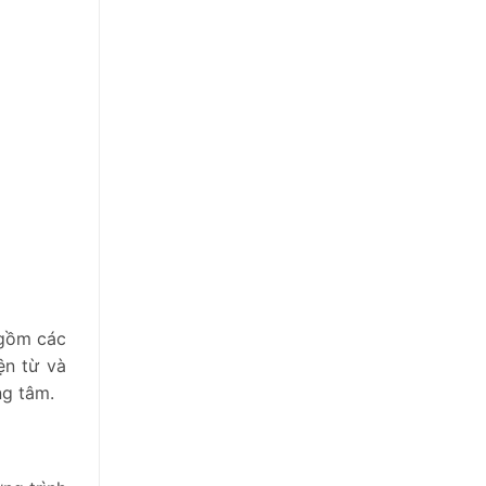
 gồm các
ện từ và
ng tâm.