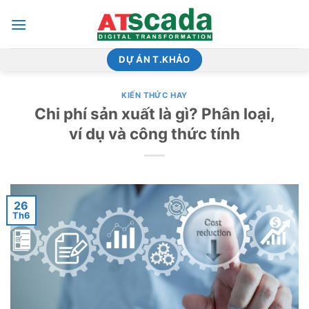
Bỏ
qua
nội
dung
DỰ ÁN T.KHẢO
KIẾN THỨC HAY
Chi phí sản xuất là gì? Phân loại,
ví dụ và công thức tính
26
Th6