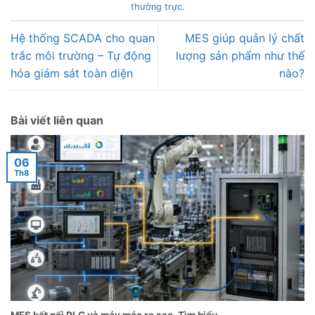
thường trực
.
Hệ thống SCADA cho quan
MES giúp quản lý chất
trắc môi trường – Tự động
lượng sản phẩm như thế
hóa giám sát toàn diện
nào?
Bài viết liên quan
06
Th8
MES kết nối PLC và máy móc ra sao, Tìm hiểu