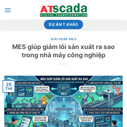
Bỏ
qua
nội
dung
DỰ ÁN T.KHẢO
GIẢI PHÁP MES
MES giúp giảm lỗi sản xuất ra sao
trong nhà máy công nghiệp
25
Th6