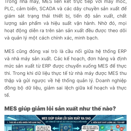
Trong nhà máy, MES liên kết trực tiếp với máy móc,
PLC, cảm biến, SCADA và các dây chuyền sản xuất để
giám sát trạng thái thiết bị, tiến độ sản xuất, chất
lượng sản phẩm và hiệu suất vận hành. Nhờ đó, mọi
hoạt động diễn ra trên sàn sản xuất đều được theo dõi
và quản lý một cách chính xác, minh bạch.
MES cũng đóng vai trò là cầu nối giữa hệ thống ERP
và nhà máy sản xuất. Các kế hoạch, đơn hàng và định
mức sản xuất từ ERP được chuyển xuống MES để thực
thi. Trong khi dữ liệu thực tế từ nhà máy được MES thu
thập và gửi ngược về hệ thống quản lý. Doanh nghiệp
đồng bộ dữ liệu, giảm sai lệch giữa kế hoạch và thực
tế.
MES giúp giảm lỗi sản xuất như thế nào?