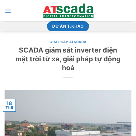
Bỏ
qua
nội
dung
DỰ ÁN T.KHẢO
GIẢI PHÁP ATSCADA
SCADA giám sát inverter điện
mặt trời từ xa, giải pháp tự động
hoá
18
Th6