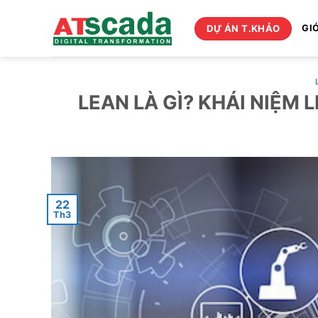
Bỏ
qua
DỰ ÁN T.KHẢO
GIỚ
nội
dung
LEAN LÀ GÌ? KHÁI NIỆM
22
Th3