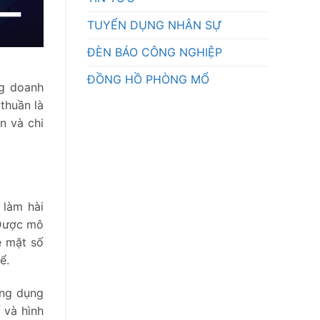
TUYỂN DỤNG NHÂN SỰ
ĐÈN BÁO CÔNG NGHIỆP
ĐỒNG HỒ PHÒNG MỔ
ng doanh
thuần là
n và chi
 làm hài
 Được mô
ề mặt số
ể.
ng dụng
 và hình