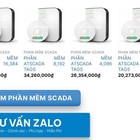
SCADA
PHẦN MỀM SCADA
PHẦN MỀM SCADA
PHẦN MỀM 
 MỀM
PHẦN MỀM
PHẦN MỀM
PHẦN
 16,384
ATSCADA 8,192
ATSCADA 4,096
ATSCAD
TAGS
TAGS
TAGS
00
₫
34,260,000
₫
26,354,000
₫
20,273,0
ÊM PHẦN MỀM SCADA