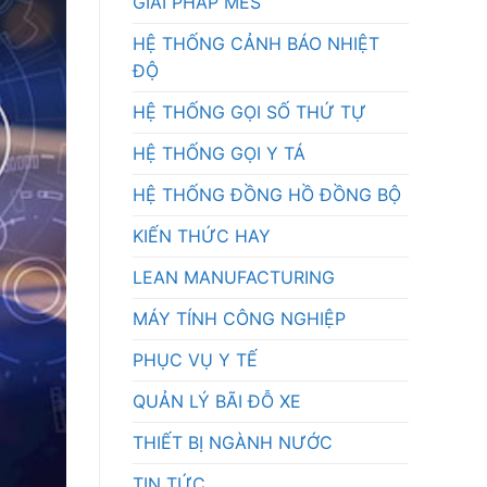
GIẢI PHÁP MES
HỆ THỐNG CẢNH BÁO NHIỆT
ĐỘ
HỆ THỐNG GỌI SỐ THỨ TỰ
HỆ THỐNG GỌI Y TÁ
HỆ THỐNG ĐỒNG HỒ ĐỒNG BỘ
KIẾN THỨC HAY
LEAN MANUFACTURING
MÁY TÍNH CÔNG NGHIỆP
PHỤC VỤ Y TẾ
QUẢN LÝ BÃI ĐỖ XE
THIẾT BỊ NGÀNH NƯỚC
TIN TỨC