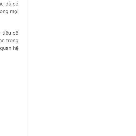
ặc dù có
rong mọi
 tiêu cố
an trong
 quan hệ