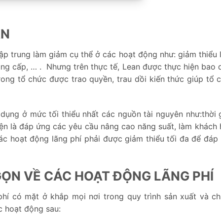
AN
ập trung làm giảm cụ thể ở các hoạt động như: giảm thiểu l
ung cấp, … . Nhưng trên thực tế, Lean được thực hiện bao 
ong tổ chức được trao quyền, trau dồi kiến thức giúp tổ 
 dụng ở mức tối thiểu nhất các nguồn tài nguyên như:thời g
iện là đáp ứng các yêu cầu nâng cao năng suất, làm khách 
các hoạt động lãng phí phải được giảm thiểu tối đa để đáp
GỌN VỀ CÁC HOẠT ĐỘNG LÃNG PHÍ
hí có mặt ở khắp mọi nơi trong quy trình sản xuất và c
c hoạt động sau: