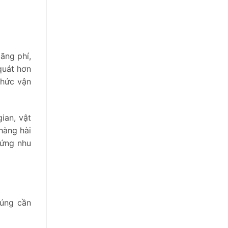
ãng phí,
quát hơn
chức vận
ian, vật
hàng hài
 ứng nhu
húng cần