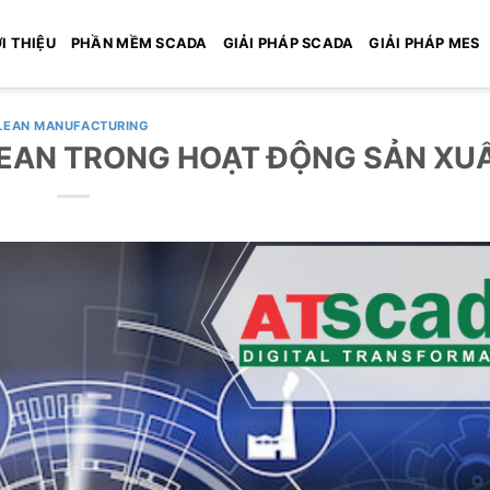
I THIỆU
PHẦN MỀM SCADA
GIẢI PHÁP SCADA
GIẢI PHÁP MES
LEAN MANUFACTURING
 LEAN TRONG HOẠT ĐỘNG SẢN XU